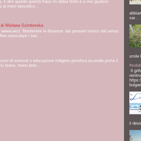
a, ti dirò quanto questa frase mi abbia ferito e a mio giudizio
a al mero episodico...
abbiam
sar...
 di Wislawa Szimborska
 ᴀᴍᴍᴀʟᴀʀsɪ Mantenere le distanze dai pensieri tossici dal senso
Non mescolare i tuoi ...
smile 
orsi di survival o educazione indigeno primitiva accende prima il
Più brave, meno brav...
#solob
Il gri
reintr
https:
bulgari
il desi