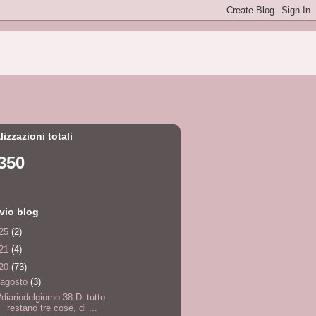
lizzazioni totali
350
vio blog
25
(2)
21
(4)
20
(73)
agosto
(3)
#diariodelgiorno 38 Di tutto
restano tre cose, di ...