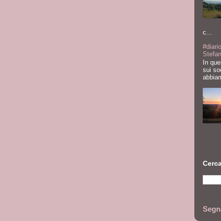
c...
#diari
Stefa
In que
sui so
abbiam
Cerca
Segna