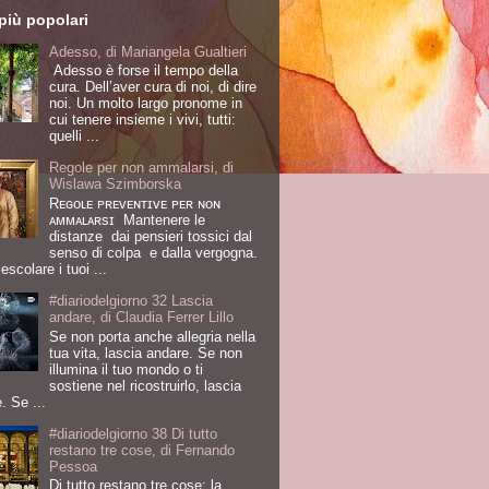
più popolari
Adesso, di Mariangela Gualtieri
Adesso è forse il tempo della
cura. Dell’aver cura di noi, di dire
noi. Un molto largo pronome in
cui tenere insieme i vivi, tutti:
quelli ...
Regole per non ammalarsi, di
Wislawa Szimborska
Rᴇɢᴏʟᴇ ᴘʀᴇᴠᴇɴᴛɪᴠᴇ ᴘᴇʀ ɴᴏɴ
ᴀᴍᴍᴀʟᴀʀsɪ Mantenere le
distanze dai pensieri tossici dal
senso di colpa e dalla vergogna.
scolare i tuoi ...
#diariodelgiorno 32 Lascia
andare, di Claudia Ferrer Lillo
Se non porta anche allegria nella
tua vita, lascia andare. Se non
illumina il tuo mondo o ti
sostiene nel ricostruirlo, lascia
. Se ...
#diariodelgiorno 38 Di tutto
restano tre cose, di Fernando
Pessoa
Di tutto restano tre cose: la