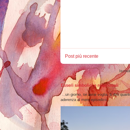
Post più recente
Iscrivi
Esseri simbolici e relazionali
...un giorno, se avrai voglia, ti dirò quan
aderenza al mero episodico...