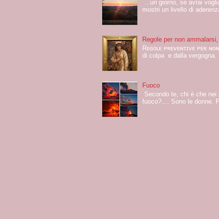
...un giorno, se avrai vogli
mostri un livello di aderenz
Regole per non ammalarsi,
Rᴇɢᴏʟᴇ ᴘʀᴇᴠᴇɴᴛɪᴠᴇ ᴘᴇʀ ɴᴏɴ
di colpa e dalla vergogna. 
Fuoco
Secondo te, chi è che nei c
fuoco?.... Sono le donne. 