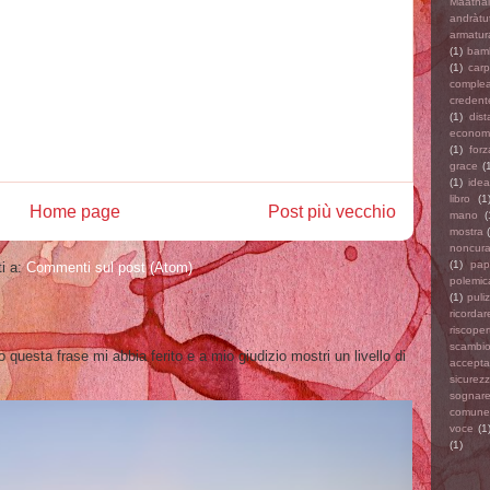
Maathai
andràtu
armatur
(1)
bamb
(1)
car
comple
credent
(1)
dis
econom
(1)
forz
grace
(
(1)
ideal
libro
(1
Home page
Post più vecchio
mano
(
mostra
noncur
(1)
pap
ti a:
Commenti sul post (Atom)
polemic
(1)
puliz
ricordar
riscoper
scambio
to questa frase mi abbia ferito e a mio giudizio mostri un livello di
accept
sicurez
sognar
comune
voce
(1
(1)