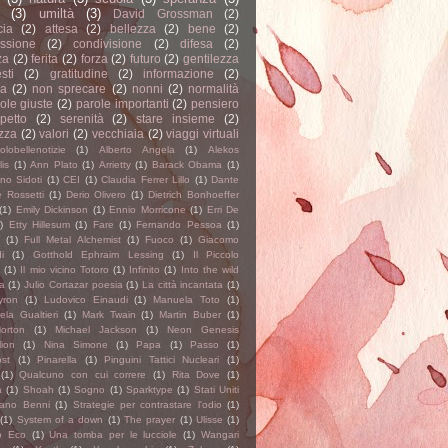
(3)
umiltà
(3)
David Grossman
(2)
cia
(2)
attesa
(2)
bellezza
(2)
bene
(2)
ssione
(2)
condivisione
(2)
difesa
(2)
za
(2)
ferita
(2)
forza
(2)
futuro
(2)
gentilezza
sti
(2)
gratitudine
(2)
informazione
(2)
a
(2)
non sprecare
(2)
nonni
(2)
normalità
ole giuste
(2)
parole importanti
(2)
pensiero
spetto
(2)
serenità
(2)
stare insieme
(2)
zza
(2)
valori
(2)
vecchiaia
(2)
viaggi virtuali
olobellenotizie
(1)
Alberto Angela
(1)
Alekos
is
(1)
Ann Plato
(1)
Arrietty
(1)
Barack Obama
(1)
no Sidoti
(1)
CEI
(1)
Claudia Ferrer Lillo
(1)
Dante
e Rossetti
(1)
Derio Olivero
(1)
Dietrich Bonhoeffer
(1)
Emily Dickinson
(1)
Ennio Morricone
(1)
Erri De
)
Etty Hillesum
(1)
Fare
(1)
Fernando Pessoa
(1)
(1)
Full Metal Alchemist
(1)
Fuoco
(1)
Giacomo
i
(1)
Gotthold Ephraim Lessing
(1)
Il Piccolo
(1)
Il mio vicino Totoro
(1)
Infinito
(1)
Into the wild
a
(1)
Julio Cortazar poesia
(1)
La città incantata
(1)
yron
(1)
Ludovico Einaudi
(1)
Manuela Toto
(1)
ela Gualtieri
(1)
Mark Twain
(1)
Martin Buber
(1)
orton
(1)
Michael Jackson
(1)
Neon Genesis
ion
(1)
Nina Simone
(1)
Papa
(1)
Passo
(1)
st
(1)
Pinarella
(1)
Pinguini Tattici Nucleari
(1)
(1)
Qualcuno con cui correre
(1)
Rita Dove
(1)
a
(1)
Shoah
(1)
Sogno
(1)
Sparktype
(1)
Stati Uniti
fano Benni
(1)
Strategie per contrastare l'odio
(1)
(1)
System of a down
(1)
The prayer
(1)
Ulisse
(1)
o Eco
(1)
Una tomba per le lucciole
(1)
Wangari