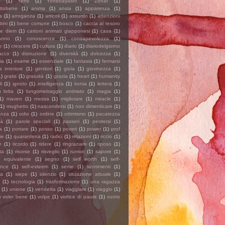
(1)
Yentl
(1)
Yonebayashi
(1)
Zohar
(1)
ttobene
(1)
anima
(1)
ansia
(1)
apparenza
(1)
a
(1)
arroganza
(1)
articoli
(1)
assurdo
(1)
attenzioni
ini
(1)
bene comune
(1)
bosco
(1)
caccia al tesoro
pe diem
(1)
cartoni animati giapponesi
(1)
casa
(1)
anno
(1)
conoscenza
(1)
consapevolezza
(1)
e
(1)
crescere
(1)
cultura
(1)
diario
(1)
diariodelgiorno
tacco
(1)
distruzione
(1)
diversità
(1)
dolcezza
(1)
ia
(1)
esame
(1)
essenziale
(1)
fantasia
(1)
fermarsi
a interiore
(1)
genitori
(1)
gioia
(1)
giovinezza
(1)
1)
gratis
(1)
gratuità
(1)
grazia
(1)
heart
(1)
humanity
i
(1)
ignoto
(1)
intelligenza
(1)
ironia
(1)
lettera
(1)
)
lotta
(1)
lungometraggio animato
(1)
magia
(1)
1)
maven
(1)
messa
(1)
migliorare
(1)
miracle
(1)
(1)
mughetto
(1)
nascondersi
(1)
non dimenticare
(1)
anza
(1)
odio
(1)
ordine
(1)
ottimismo
(1)
pacatezza
à
(1)
parole speciali
(1)
passeri
(1)
perdersi
(1)
a
(1)
portare
(1)
posso
(1)
poveri
(1)
power
(1)
prof
ie
(1)
quarantena
(1)
radici
(1)
relazioni
(1)
riccio
(1)
e
(1)
ricordo
(1)
ridere
(1)
ringraziare
(1)
riposo
(1)
ta
(1)
risorse
(1)
risveglio
(1)
rumori
(1)
sapore
(1)
 equivalente
(1)
segno
(1)
self worth
(1)
self-
ance
(1)
self-esteem
(1)
seme
(1)
sentimenti
(1)
za
(1)
siepe
(1)
silenzio
(1)
situazione attuale
(1)
e
(1)
tecnologia
(1)
trasformazione
(1)
una ragazza
(1)
unione
(1)
vendetta
(1)
viaggiare
(1)
viaggio
(1)
)
voler bene
(1)
volpe
(1)
vortice di paure
(1)
vuoto