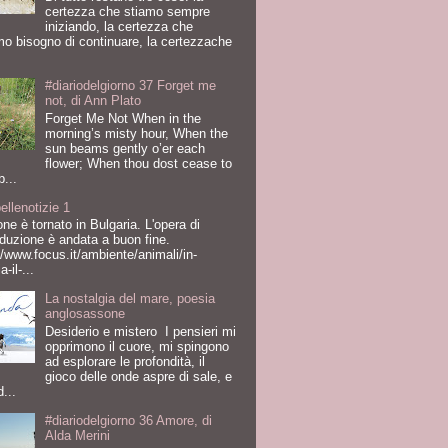
certezza che stiamo sempre
iniziando, la certezza che
o bisogno di continuare, la certezzache
#diariodelgiorno 37 Forget me
not, di Ann Plato
Forget Me Not When in the
morning’s misty hour, When the
sun beams gently o’er each
flower; When thou dost cease to
b...
ellenotizie 1
fone è tornato in Bulgaria. L'opera di
oduzione è andata a buon fine.
//www.focus.it/ambiente/animali/in-
a-il-...
La nostalgia del mare, poesia
anglosassone
Desiderio e mistero I pensieri mi
opprimono il cuore, mi spingono
ad esplorare le profondità, il
gioco delle onde aspre di sale, e
d...
#diariodelgiorno 36 Amore, di
Alda Merini