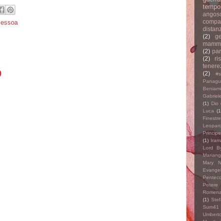
tempo
angos
compa
Pessoa
distan
(2)
ge
mamm
(2)
par
(2)
ri
tenere
o
(2)
#s
Panagul
Beniami
Gabriel
(1)
Dio
Luca
(1
Finestre
Leopard
Principe
(1)
Iram
Lord B
Mariang
Mary N
Evangel
Penteco
Potere
Romen
(1)
Ste
Sum41
Umbert