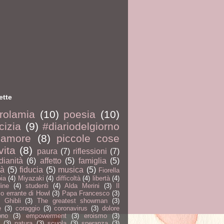
ette
rolamia
(10)
poesia
(10)
cizia
(9)
#diariodelgiorno
amore
(8)
piccole cose
vita
(8)
paura
(7)
riflessioni
(7)
dianità
(6)
affetto
(5)
famiglia
(5)
tà
(5)
fiducia
(5)
musica
(5)
Fiorella
ia
(4)
Miyazaki
(4)
difficoltà
(4)
libertà
(4)
dine
(4)
studenti
(4)
Alda Merini
(3)
Il
lo errante di Howl
(3)
Papa Francesco
(3)
 Ghibli
(3)
The greatest showman
(3)
e
(3)
coraggio
(3)
coronavirus
(3)
dolore
ono
(3)
empowerment
(3)
eroismo
(3)
(3)
natura
(3)
scuola
(3)
speranza
(3)