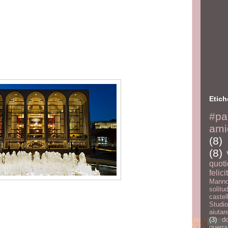
Etich
#pa
ami
(8)
(8)
quoti
felici
Manno
solitu
castel
Studio
aiutar
(3)
d
guerra