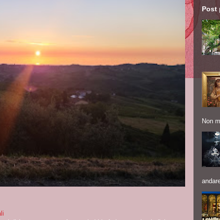
Post 
Non me
andare
li