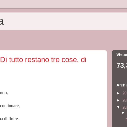
a
Visua
Di tutto restano tre cose, di
73,
Archi
ando,
►
20
►
20
continuare,
▼
20
▼
a di finire.