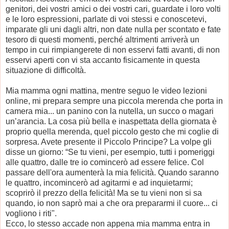
genitori, dei vostri amici o dei vostri cari, guardate i loro volti
e le loro espressioni, parlate di voi stessi e conoscetevi,
imparate gli uni dagli altri, non date nulla per scontato e fate
tesoro di questi momenti, perché altrimenti arriverà un
tempo in cui rimpiangerete di non esservi fatti avanti, di non
esservi aperti con vi sta accanto fisicamente in questa
situazione di difficoltà.
Mia mamma ogni mattina, mentre seguo le video lezioni
online, mi prepara sempre una piccola merenda che porta in
camera mia... un panino con la nutella, un succo o magari
un’arancia. La cosa più bella e inaspettata della giornata è
proprio quella merenda, quel piccolo gesto che mi coglie di
sorpresa. Avete presente il Piccolo Principe? La volpe gli
disse un giorno:
“Se tu vieni, per esempio, tutti i pomeriggi
alle quattro, dalle tre io comincerò ad essere felice. Col
passare dell'ora aumenterà la mia felicità. Quando saranno
le quattro, incomincerò ad agitarmi e ad inquietarmi;
scoprirò il prezzo della felicità! Ma se tu vieni non si sa
quando, io non saprò mai a che ora prepararmi il cuore... ci
vogliono i riti".
Ecco, lo stesso accade non appena mia mamma entra in