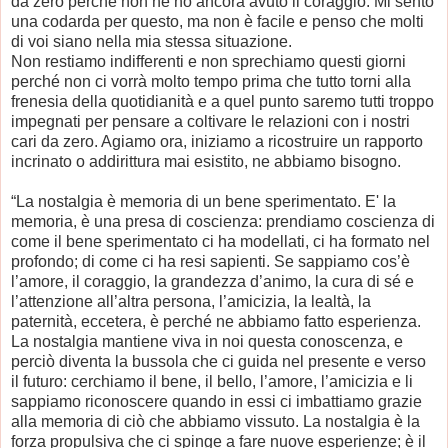
da zero perché non ne ho ancora avuto il coraggio. Mi sento
una codarda per questo, ma non è facile e penso che molti
di voi siano nella mia stessa situazione.
Non restiamo indifferenti e non sprechiamo questi giorni
perché non ci vorrà molto tempo prima che tutto torni alla
frenesia della quotidianità e a quel punto saremo tutti troppo
impegnati per pensare a coltivare le relazioni con i nostri
cari da zero. Agiamo ora, iniziamo a ricostruire un rapporto
incrinato o addirittura mai esistito, ne abbiamo bisogno.
“La nostalgia è memoria di un bene sperimentato. E'
la
memoria, è una presa di coscienza: prendiamo coscienza di
come il bene sperimentato ci ha modellati, ci ha formato nel
profondo; di come ci ha resi sapienti. Se sappiamo cos’è
l’amore, il coraggio, la grandezza d’animo, la cura di sé e
l’attenzione all’altra persona, l’amicizia, la lealtà, la
paternità, eccetera, è perché ne abbiamo fatto esperienza.
La nostalgia mantiene viva in noi questa conoscenza, e
perciò diventa la bussola che ci guida nel presente e verso
il futuro: cerchiamo il bene, il bello, l’amore, l’amicizia e li
sappiamo riconoscere quando in essi ci imbattiamo grazie
alla memoria di ciò che abbiamo vissuto. La nostalgia è la
forza propulsiva che ci spinge a fare nuove esperienze; è il