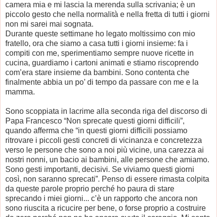
camera mia e mi lascia la merenda sulla scrivania; è un
piccolo gesto che nella normalità e nella fretta di tutti i giorni
non mi sarei mai sognata.
Durante queste settimane ho legato moltissimo con mio
fratello, ora che siamo a casa tutti i giorni insieme: fa i
compiti con me, sperimentiamo sempre nuove ricette in
cucina, guardiamo i cartoni animati e stiamo riscoprendo
com’era stare insieme da bambini. Sono contenta che
finalmente abbia un po’ di tempo da passare con me e la
mamma.
Sono scoppiata in lacrime alla seconda riga del discorso di
Papa Francesco “Non sprecate questi giorni difficili”,
quando afferma che “in questi giorni difficili possiamo
ritrovare i piccoli gesti concreti di vicinanza e concretezza
verso le persone che sono a noi più vicine, una carezza ai
nostri nonni, un bacio ai bambini, alle persone che amiamo.
Sono gesti importanti, decisivi. Se viviamo questi giorni
così, non saranno sprecati
”
. Penso di essere rimasta colpita
da queste parole proprio perché ho paura di stare
sprecando i miei giorni... c’è un rapporto che ancora non
sono riuscita a ricucire per bene, o forse proprio a costruire