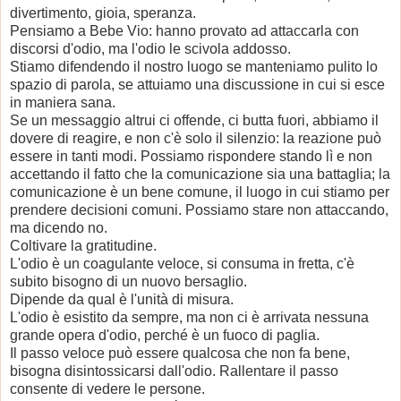
divertimento, gioia, speranza.
Pensiamo a Bebe Vio: hanno provato ad attaccarla con
discorsi d'odio, ma l'odio le scivola addosso.
Stiamo difendendo il nostro luogo se manteniamo pulito lo
spazio di parola, se attuiamo una discussione in cui si esce
in maniera sana.
Se un messaggio altrui ci offende, ci butta fuori, abbiamo il
dovere di reagire, e non c'è solo il silenzio: la reazione può
essere in tanti modi. Possiamo rispondere stando lì e non
accettando il fatto che la comunicazione sia una battaglia; la
comunicazione è un bene comune, il luogo in cui stiamo per
prendere decisioni comuni. Possiamo stare non attaccando,
ma dicendo no.
Coltivare la gratitudine.
L'odio è un coagulante veloce, si consuma in fretta, c'è
subito bisogno di un nuovo bersaglio.
Dipende da qual è l'unità di misura.
L'odio è esistito da sempre, ma non ci è arrivata nessuna
grande opera d'odio, perché è un fuoco di paglia.
Il passo veloce può essere qualcosa che non fa bene,
bisogna disintossicarsi dall'odio. Rallentare il passo
consente di vedere le persone.