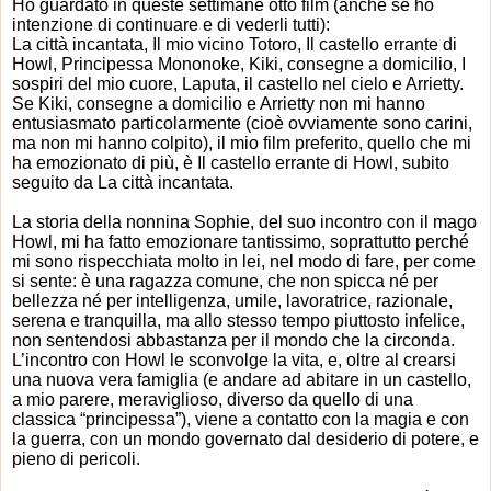
Ho guardato in queste settimane otto film (anche se ho
intenzione di continuare e di vederli tutti):
La città incantata, Il mio vicino Totoro, Il castello errante di
Howl, Principessa Mononoke, Kiki, consegne a domicilio, I
sospiri del mio cuore, Laputa, il castello nel cielo e Arrietty.
Se Kiki, consegne a domicilio e Arrietty non mi hanno
entusiasmato particolarmente (cioè ovviamente sono carini,
ma non mi hanno colpito), il mio film preferito, quello che mi
ha emozionato di più, è Il castello errante di Howl, subito
seguito da La città incantata.
La storia della nonnina Sophie, del suo incontro con il mago
Howl, mi ha fatto emozionare tantissimo, soprattutto perché
mi sono rispecchiata molto in lei, nel modo di fare, per come
si sente: è una ragazza comune, che non spicca né per
bellezza né per intelligenza, umile, lavoratrice, razionale,
serena e tranquilla, ma allo stesso tempo piuttosto infelice,
non sentendosi abbastanza per il mondo che la circonda.
L’incontro con Howl le sconvolge la vita, e, oltre al crearsi
una nuova vera famiglia (e andare ad abitare in un castello,
a mio parere, meraviglioso, diverso da quello di una
classica “principessa”), viene a contatto con la magia e con
la guerra, con un mondo governato dal desiderio di potere, e
pieno di pericoli.