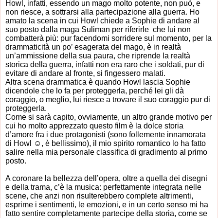
Howl, infatti, essendo un mago molto potente, non può, e
non riesce, a sottrarsi alla partecipazione alla guerra. Ho
amato la scena in cui Howl chiede a Sophie di andare al
suo posto dalla maga Suliman per riferirle che lui non
combatterà più: pur facendomi sorridere sul momento, per la
drammaticità un po’ esagerata del mago, è in realtà
un’ammissione della sua paura, che riprende la realtà
storica della guerra, infatti non era raro che i soldati, pur di
evitare di andare al fronte, si fingessero malati.
Altra scena drammatica è quando Howl lascia Sophie
dicendole che lo fa per proteggerla, perché lei gli dà
coraggio, o meglio, lui riesce a trovare il suo coraggio pur di
proteggerla.
Come si sarà capito, ovviamente, un altro grande motivo per
cui ho molto apprezzato questo film è la dolce storia
d’amore fra i due protagonisti (sono follemente innamorata
di Howl
☺
, è bellissimo), il mio spirito romantico lo ha fatto
salire nella mia personale classifica di gradimento al primo
posto.
A coronare la bellezza dell’opera, oltre a quella dei disegni
e della trama, c’è la musica: perfettamente integrata nelle
scene, che anzi non risulterebbero complete altrimenti,
esprime i sentimenti, le emozioni, e in un certo senso mi ha
fatto sentire completamente partecipe della storia, come se